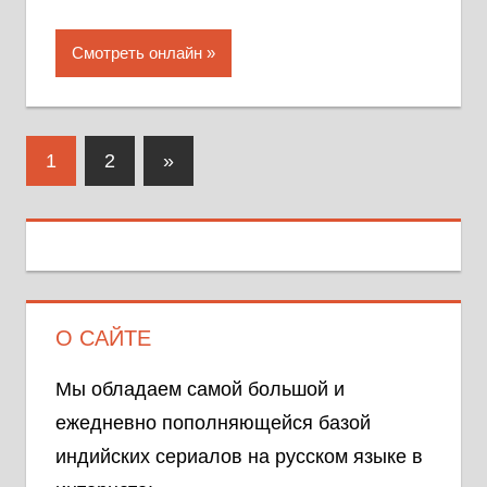
Смотреть онлайн
Навигация
Следующие
1
2
»
по
записи
записям
О САЙТЕ
Мы обладаем самой большой и
ежедневно пополняющейся базой
индийских сериалов на русском языке в