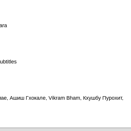
ara
btitles
мае, Ашиш Гхокале, Vikram Bham, Кхушбу Пурохит,