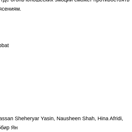
ясениям.
bbat
ssan Sheheryar Yasin, Nausheen Shah, Hina Afridi,
ббир Ян