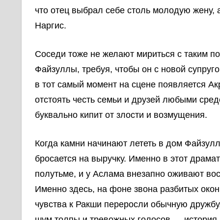
что отец выбрал себе столь молодую жену, 
Наргис.
Соседи тоже не желают мириться с таким п
Файзуллы, требуя, чтобы он с новой супруг
в тот самый момент на сцене появляется Ак
отстоять честь семьи и друзей любыми сре
буквально кипит от злости и возмущения.
Когда камни начинают лететь в дом Файзулл
бросается на выручку. Именно в этот драма
полутьме, и у Аслама внезапно оживают во
Именно здесь, на фоне звона разбитых окон
чувства к Ракши переросли обычную дружбу
шум толпы и тревожных голосов — история,