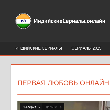
Перейти
к
Индийские
содержимому
сериалы
на
русском
языке
ИНДИЙСКИЕ СЕРИАЛЫ
СЕРИАЛЫ 2025
ПЕРВАЯ ЛЮБОВЬ ОНЛАЙН