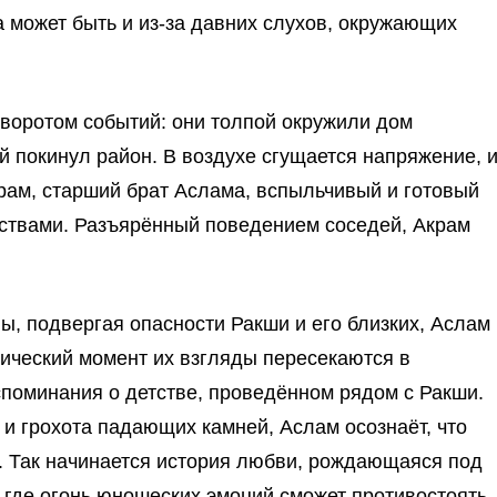
а может быть и из-за давних слухов, окружающих
оворотом событий: они толпой окружили дом
ой покинул район. В воздухе сгущается напряжение, 
рам, старший брат Аслама, вспыльчивый и готовый
дствами. Разъярённый поведением соседей, Акрам
ы, подвергая опасности Ракши и его близких, Аслам
тический момент их взгляды пересекаются в
споминания о детстве, проведённом рядом с Ракши.
 и грохота падающих камней, Аслам осознаёт, что
. Так начинается история любви, рождающаяся под
 где огонь юношеских эмоций сможет противостоять