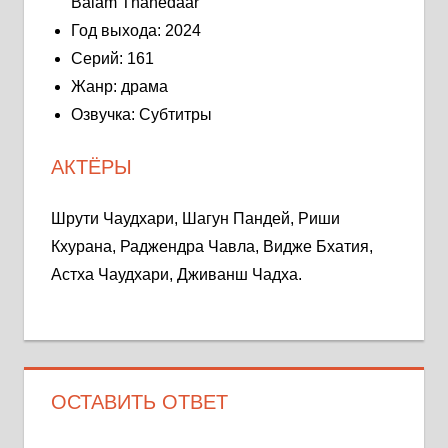
Balam Thanedaar
Год выхода: 2024
Серий: 161
Жанр: драма
Озвучка: Субтитры
АКТЁРЫ
Шрути Чаудхари, Шагун Пандей, Риши
Кхурана, Раджендра Чавла, Видже Бхатия,
Астха Чаудхари, Дживанш Чадха.
ОСТАВИТЬ ОТВЕТ