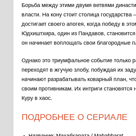
Борьба между этими двумя ветвями династии 
власти. На кону стоит столица государства
достигает своего апогея, когда победу в э
Юдхиштхира, один из Пандавов, становится
он начинает воплощать свои благородные п
Однако это триумфальное событие только ра
переходят в жгучую злобу, побуждая их зад
начинают разрабатывать коварный план, что
своим противникам. Их интриги становятся 
Куру в хаос.
ПОДРОБНЕЕ О СЕРИАЛЕ
Название: Махабхарата / Mahabharat