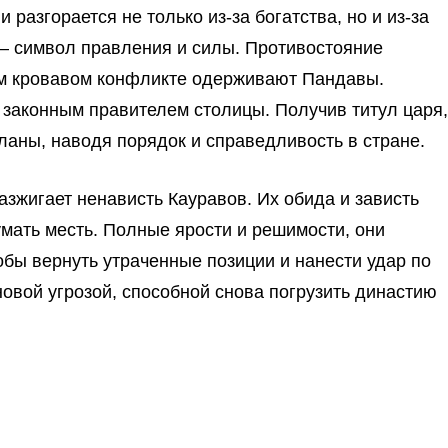
разгорается не только из-за богатства, но и из-за
 — символ правления и силы. Противостояние
том кровавом конфликте одерживают Пандавы.
 законным правителем столицы. Получив титул царя,
ланы, наводя порядок и справедливость в стране.
зжигает ненависть Кауравов. Их обида и зависть
умать месть. Полные ярости и решимости, они
бы вернуть утраченные позиции и нанести удар по
новой угрозой, способной снова погрузить династию