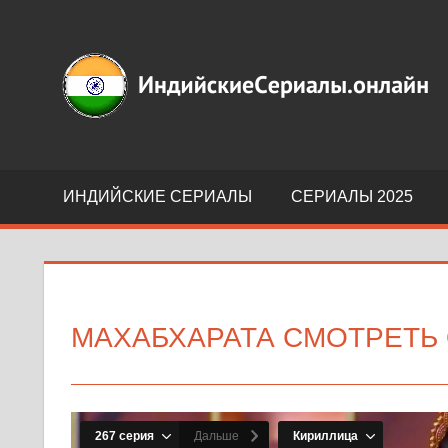
Перейти
к
Индийские
содержимому
сериалы
на
русском
языке
ИНДИЙСКИЕ СЕРИАЛЫ
СЕРИАЛЫ 2025
МАХАБХАРАТА СМОТРЕТЬ