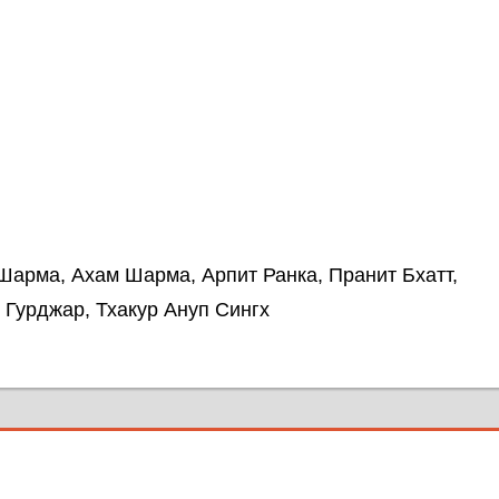
арма, Ахам Шарма, Арпит Ранка, Пранит Бхатт,
 Гурджар, Тхакур Ануп Сингх