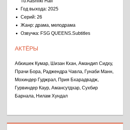
Tu Aashiiki Haii
Год выхода: 2025
Серий: 26
Жанр: драма, мелодрама
Озвучка: FSG QUEENS.Subtitles
АКТЁРЫ
Абхишек Кумар, Шизан Кхан, Амандип Сидху,
Прачи Бора, Раджендра Чавла, Гунаби Манн,
Мохиндер Гуджрал, Прия Бхарадвадж,
Гурвиндер Каур, Амансутдхар, Сухбир
Барнала, Нилам Хундал