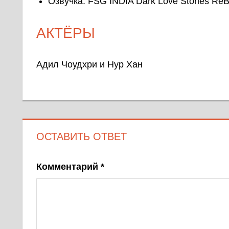
Озвучка: FSG INDIA Dark Love Stories ReBo
АКТЁРЫ
Адил Чоудхри и Нур Хан
ОСТАВИТЬ ОТВЕТ
Комментарий
*