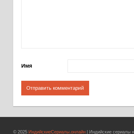
Имя
© 2025
ИндийскиеСериалы.онлайн
| Индийские сериалы н