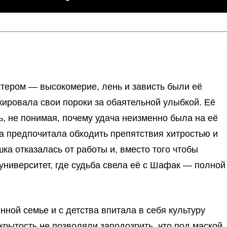
тером — высокомерие, лень и зависть были её
кировала свои пороки за обаятельной улыбкой. Её
, не понимая, почему удача неизменно была на её
на предпочитала обходить препятствия хитростью и
ка отказалась от работы и, вместо того чтобы
 университет, где судьба свела её с Шафак — полной
ной семье и с детства впитала в себя культуру
крытость не позволяли заподозрить, что под маской