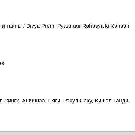
 тайны / Divya Prem: Pyaar aur Rahasya ki Kahaani
es
 Сингх, Анвишаа Тьяги, Рахул Саху, Вишал Ганди,