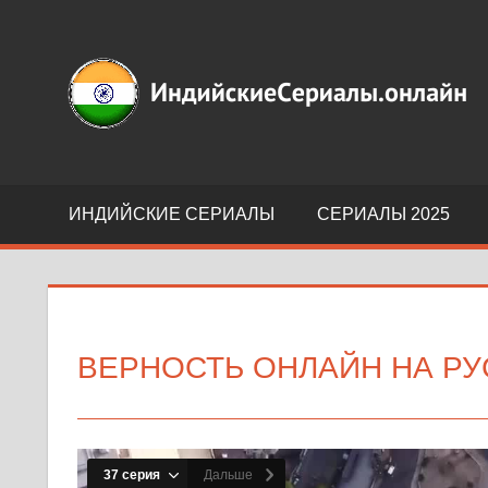
Перейти
к
Индийские
содержимому
сериалы
на
русском
языке
ИНДИЙСКИЕ СЕРИАЛЫ
СЕРИАЛЫ 2025
ВЕРНОСТЬ ОНЛАЙН НА Р