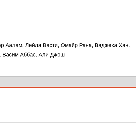
ер Аалам, Лейла Васти, Омайр Рана, Ваджеха Хан,
, Васим Аббас, Али Джош