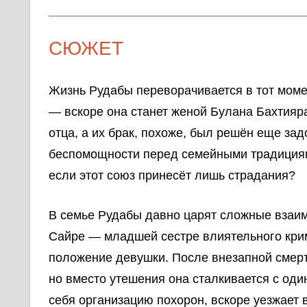
СЮЖЕТ
Жизнь Рудабы переворачивается в тот момен
— вскоре она станет женой Булана Бахтияр
отца, а их брак, похоже, был решён еще за
беспомощности перед семейными традициями 
если этот союз принесёт лишь страдания?
В семье Рудабы давно царят сложные взаим
Сайре — младшей сестре влиятельного крим
положение девушки. После внезапной смерт
но вместо утешения она сталкивается с од
себя организацию похорон, вскоре уезжает в