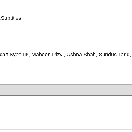
ubtitles
сал Куреши, Maheen Rizvi, Ushna Shah, Sundus Tariq,