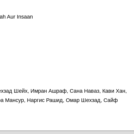
ah Aur Insaan
хзад Шейх, Имран Ашраф, Сана Наваз, Кави Хан,
ра Мансур, Наргис Рашид, Омар Шехзад, Сайф