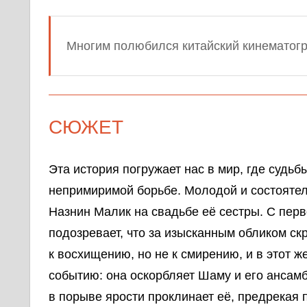
Многим полюбился китайский кинематог
СЮЖЕТ
Эта история погружает нас в мир, где судь
непримиримой борьбе. Молодой и состояте
Назнин Малик на свадьбе её сестры. С перв
подозревает, что за изысканным обликом с
к восхищению, но не к смирению, и в этот ж
событию: она оскорбляет Шаму и его ансам
в порыве ярости проклинает её, предрекая 